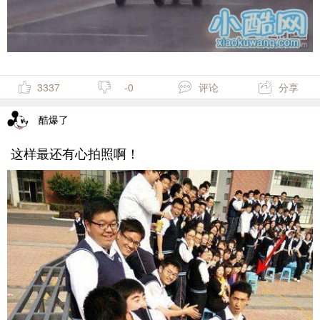
3337
-0
评论
分享
酷爆了
这样最还有心拍照啊！