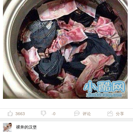
3663
-0
评论
分享
裸奔的汉堡