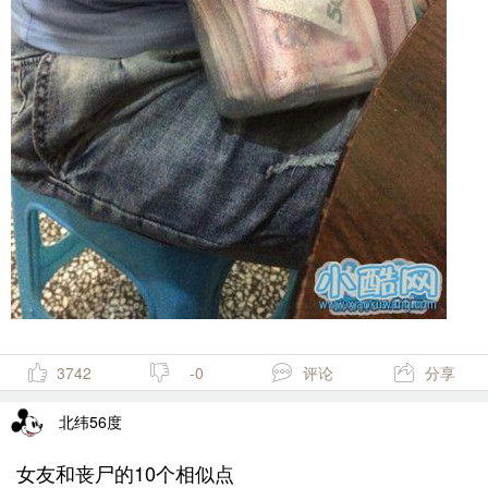
3742
-0
评论
分享
北纬56度
女友和丧尸的10个相似点