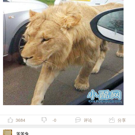
3684
-0
评论
分享
笨笨兔