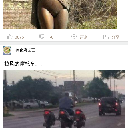
3875
-0
评论
分享
兴化府卤面
拉风的摩托车。。。