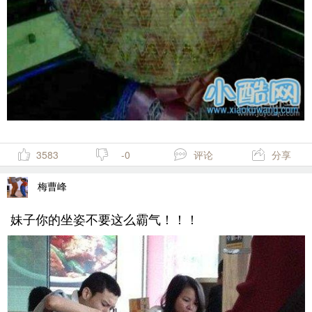
3583
-0
评论
分享
梅曹峰
妹子你的坐姿不要这么霸气！！！