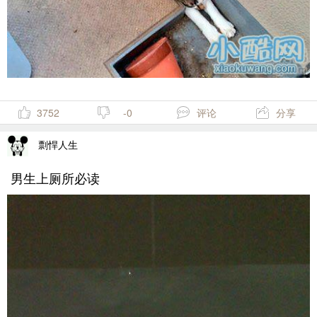
3752
-0
评论
分享
剽悍人生
男生上厕所必读