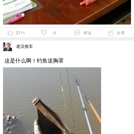
3711
-0
评论
分享
老汉推车
这是什么啊！钓鱼送胸罩