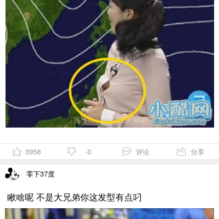
3958
-0
评论
分享
零下37度
瞅啥呢 不是大兄弟你这发型有点叼