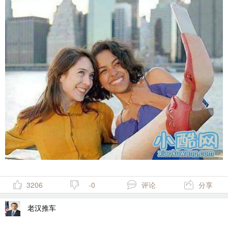
3206
-0
评论
分享
老汉推车