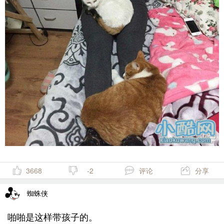
3668
-2
评论
分享
蜘蛛侠
啪啪是这样带孩子的。