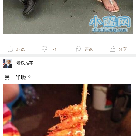
3729
-1
评论
分享
老汉推车
另一半呢？