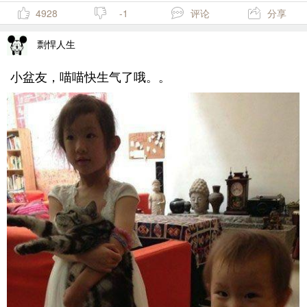
4928
-1
评论
分享
剽悍人生
小盆友，喵喵快生气了哦。。