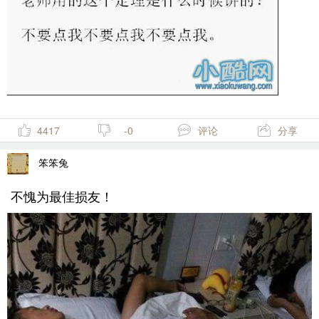
4417
-0
评论
分享
笨笨兔
不愧为最佳损友！