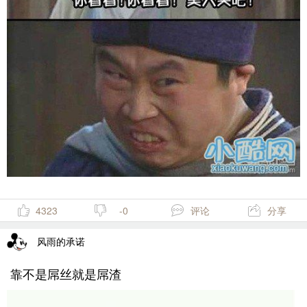
4323
-0
评论
分享
风雨的承诺
靠不是屌丝就是屌渣