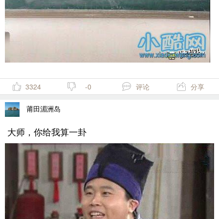
3324
-0
评论
分享
莆田湄洲岛
大师，你给我算一卦