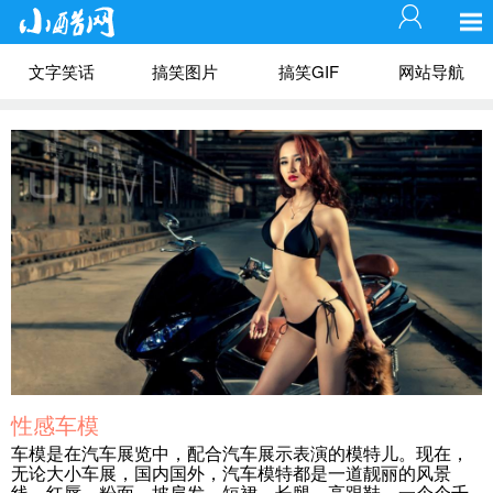
文字笑话
搞笑图片
搞笑GIF
网站导航
性感车模
车模是在汽车展览中，配合汽车展示表演的模特儿。现在，
无论大小车展，国内国外，汽车模特都是一道靓丽的风景
线。红唇、粉面、披肩发，短裙、长腿、高跟鞋，一个个千