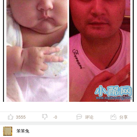
3555
-0
评论
分享
笨笨兔