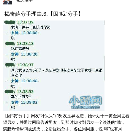
揭奇葩分手理由:6.【因“哦”分手】
【因“哦”分手】网友“叶呆呆”和男友是异地恋，她计划十一黄金周去看
望男友，并通过网聊告诉男友，到那时却收到男友一个淡淡的“哦”。
满腔热情瞬间被浇灭，之后提出分手。各位男同胞，说“哦”也有风