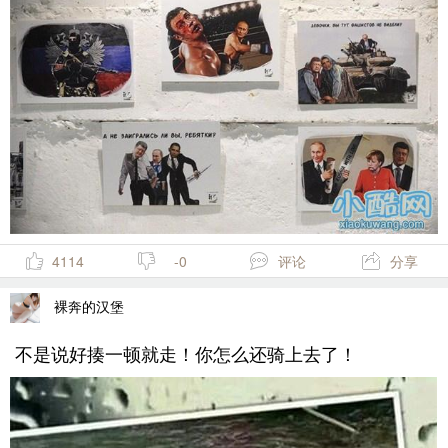
4114
-0
评论
分享
裸奔的汉堡
不是说好揍一顿就走！你怎么还骑上去了！