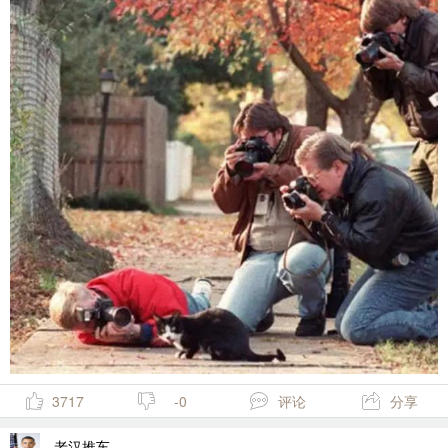
3717
-0
评论
分享
老汉推车