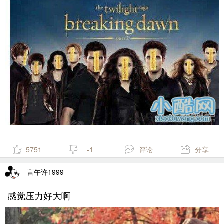
5751
-1
评论
分享
言午许1999
感觉压力好大啊