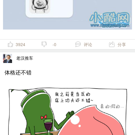
3924
-0
评论
分享
老汉推车
体格还不错