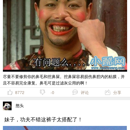
尽量不要修剪你的鼻毛和挖鼻屎。挖鼻屎容易损伤鼻腔内的粘膜，并
且不容易完全康复。鼻毛可是过滤灰尘用的啊！
8772
-0
评论
分享
憨头
妹子，功夫不错这裤子太搭配了！