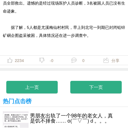
员全部救出。遗憾的是经过现场医护人员诊断，3名被困人员已没有生
命迹象。
据了解，5人都是尤溪梅仙村村民，早上到北宅一到期已封闭铅锌
矿硐企图盗采被困，具体情况还在进一步调查中。
2234
-0
0
分享
上一页
下一页
热门点击榜
男朋友出轨了一个98年的老女人，真
是饥不择食…… o(￣▽￣)ｄ。。。