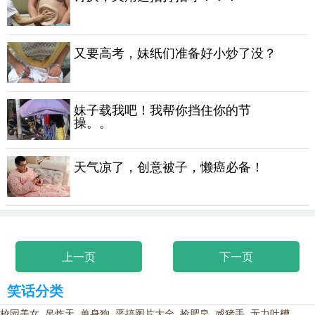
又要高考，妹纸们准备好小炒了没？
妹子载我吧！我帮你挡住你的节
操。。
天气凉了，创意被子，懒癌必备！
上一页
下一页
笑话分类
校园美女
吊炸天
单身狗
恶搞图片大全
捡肥皂
咸猪手
无力吐槽