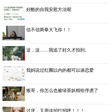
好酷的自我安慰方法呢
信不信两拳大飞你！！
这，这……我追了好久才拍到。
我妈说过红圈以内的都可以谈恋爱
猴哥，你怎么也被绿茶妖精给俘虏了
讨厌，又用这招打招呼！！！