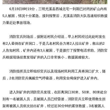
6月19日8时19分，三明尤溪县西城北宅一到期已封闭的矿山内有
5人被困，情况十分紧急。接到报警后，尤溪县消防大队迅速组织救援
力量赶赴事故现场。
消防官兵到场后，据附近村民介绍说，早上村民经过此处时发生
有2人晕倒在矿井洞口，于是几名村民合力将2人拉出矿井，救出的2
人告知村民，矿井内还有3人被困，于是拨打了报警电话求助。消防官
兵根据现场侦查发现矿井的入口非常狭小，救援困难较大。
消防指挥员立即组织官兵以及现场村民利用工具将洞口扩大，随
后，2名消防官兵佩戴空气呼吸器，利用安全绳保护进入矿井内。
进入到矿井的消防官兵发现，在距离洞口30米、50米、80米处分
别有一名被困人员，且被困人员已经昏迷，消防官兵立即使用救生担
架将被困人员依次抬出矿井，经过近30分钟的紧张救援，3名被困人