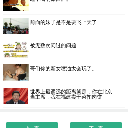
前面的妹子是不是要飞上天了
被无数次问过的问题
哥们你的新女喷油太会玩了。
世界上最遥远的距离就是，你在北京
当主席，我在福建卖干菜扣肉饼
上一页
下一页