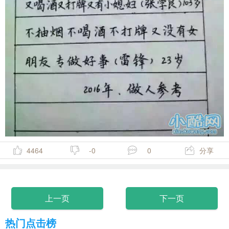
4464
-0
0
分享
上一页
下一页
热门点击榜