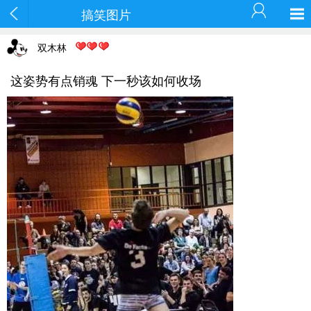
搞笑图片
双木林
这姿势有点销魂 下一秒该如何收场