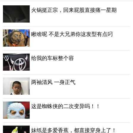
火锅挺正宗，回来屁股直接痛一星期
瞅啥呢 不是大兄弟你这发型有点叼
给我的车标整个容
两袖清风 一身正气
这是蜘蛛侠的二次变异吗！！
妹纸是多爱香蕉，都直接穿身上了！