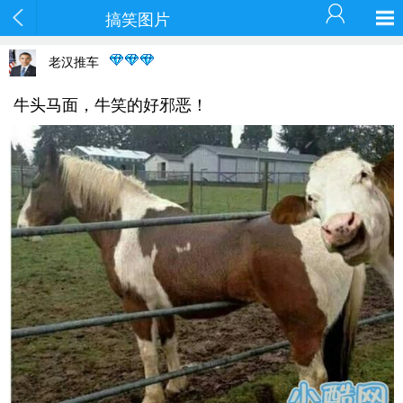
搞笑图片
老汉推车
牛头马面，牛笑的好邪恶！