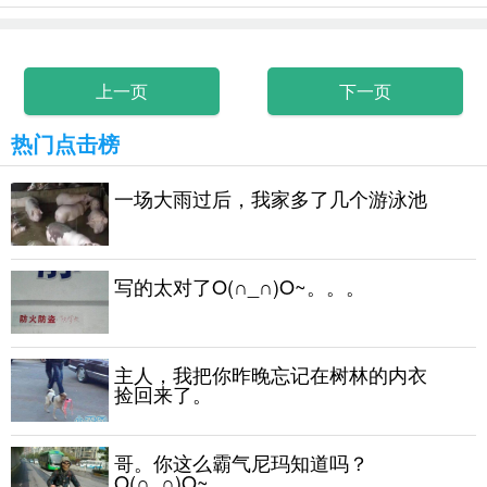
上一页
下一页
热门点击榜
一场大雨过后，我家多了几个游泳池
写的太对了O(∩_∩)O~。。。
主人，我把你昨晚忘记在树林的内衣
捡回来了。
哥。你这么霸气尼玛知道吗？
O(∩_∩)O~