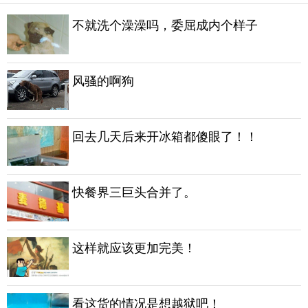
不就洗个澡澡吗，委屈成内个样子
风骚的啊狗
回去几天后来开冰箱都傻眼了！！
快餐界三巨头合并了。
这样就应该更加完美！
看这货的情况是想越狱吧！