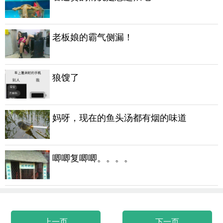
老板娘的霸气侧漏！
狼馊了
妈呀，现在的鱼头汤都有烟的味道
唧唧复唧唧。。。。
上一页
下一页