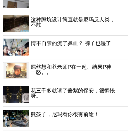
这种蹲坑设计简直就是尼玛反人类，
不敢
情不自禁的流了鼻血？ 裤子也湿了
屌丝想和苍老师P在一起、结果P神
一怒。。
花三千多就请了酱紫的保安，很惆怅
呀。
熊孩子，尼玛看你很有前途！