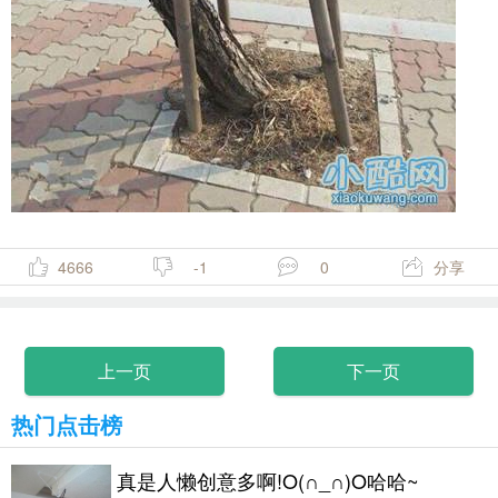
4666
-1
0
分享
上一页
下一页
热门点击榜
真是人懒创意多啊!O(∩_∩)O哈哈~