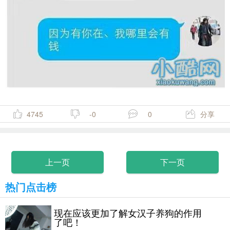
4745
-0
0
分享
上一页
下一页
热门点击榜
现在应该更加了解女汉子养狗的作用
了吧！