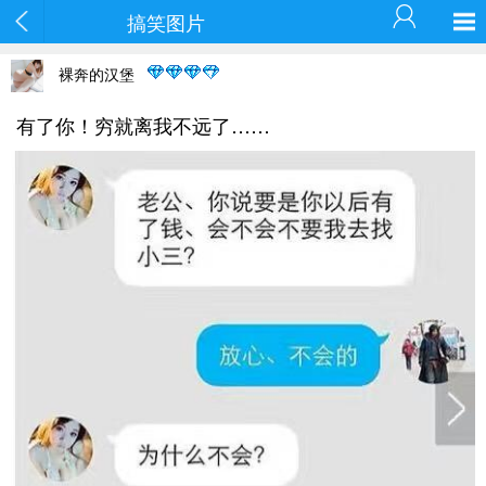
搞笑图片
裸奔的汉堡
有了你！穷就离我不远了……