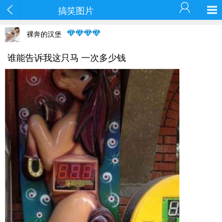
搞笑图片
裸奔的汉堡
谁能告诉我这只马 一次多少钱