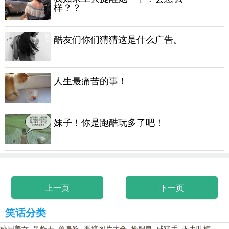
样？？
酷友们你们猜猜这是什么广告。
人生最痛苦的事！
妹子！你是跑酷玩多了吧！
上一页
下一页
笑话分类
校园美女
吊炸天
单身狗
恶搞图片大全
捡肥皂
咸猪手
无力吐槽