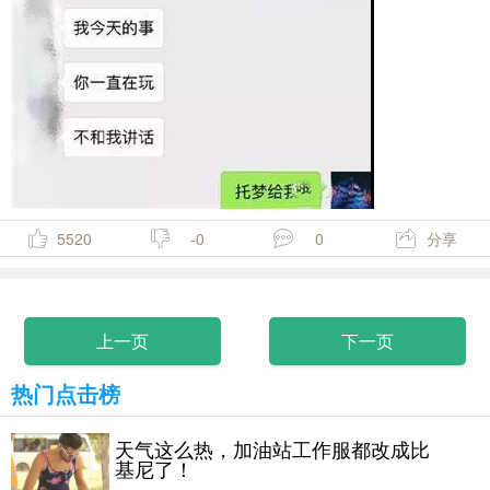
5520
-0
0
分享
上一页
下一页
热门点击榜
天气这么热，加油站工作服都改成比
基尼了！