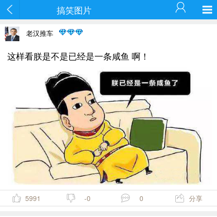
搞笑图片
老汉推车
这样看朕是不是已经是一条咸鱼 啊！
5991
-0
0
分享