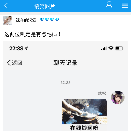
搞笑图片
裸奔的汉堡
这两位制定是有点毛病！