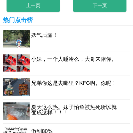
上一页
下一页
热门点击榜
妖气后漏！
小妹，一个人睡冷么，大哥来陪你。
兄弟你这是去哪里？KFC啊。你呢！
夏天这么热。妹子怕鱼被热死所以就
变成这样！！！
做到80%