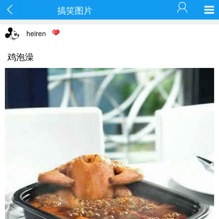
搞笑图片
heiren
鸡泡澡