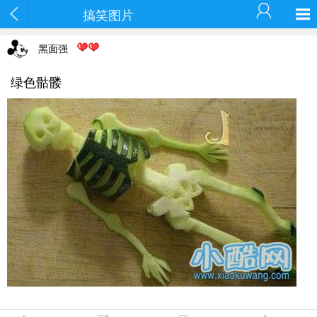
搞笑图片
黑面强
绿色骷髅