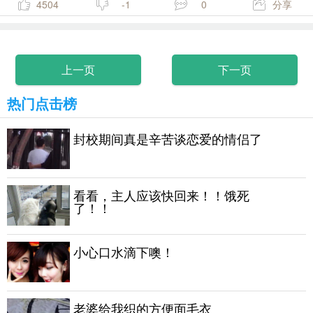
4504
-1
0
分享
上一页
下一页
热门点击榜
封校期间真是辛苦谈恋爱的情侣了
看看，主人应该快回来！！饿死
了！！
小心口水滴下噢！
老婆给我织的方便面毛衣