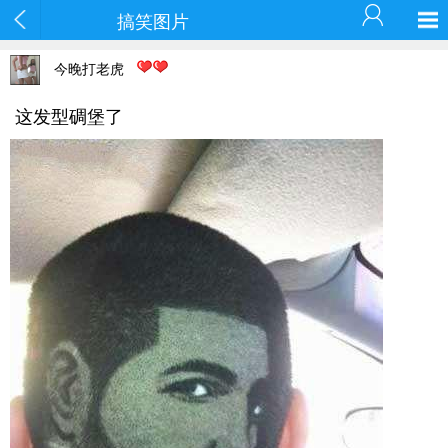
搞笑图片
今晚打老虎
这发型碉堡了