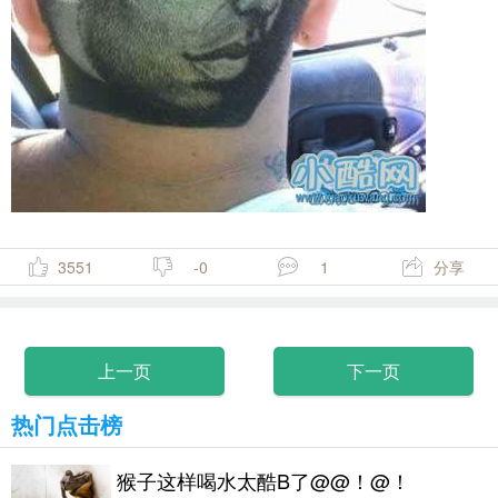
3551
-0
1
分享
上一页
下一页
热门点击榜
猴子这样喝水太酷B了@@！@！