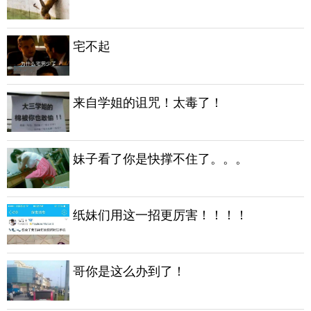
宅不起
来自学姐的诅咒！太毒了！
妹子看了你是快撑不住了。。。
纸妹们用这一招更厉害！！！！
哥你是这么办到了！