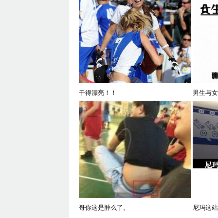
干得漂亮！！
男生与
哥你这是肿么了。
尼玛这