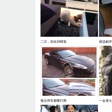
二汪，你在对蜡笔
谁说刷
每次停车都要打两
一会请