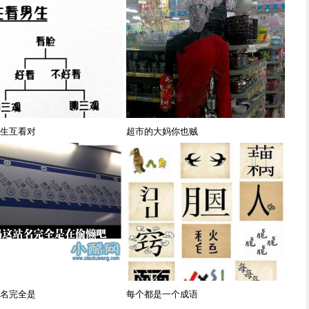
女生互看对
超市的大妈你也贼
站名完全是
每个都是一个成语