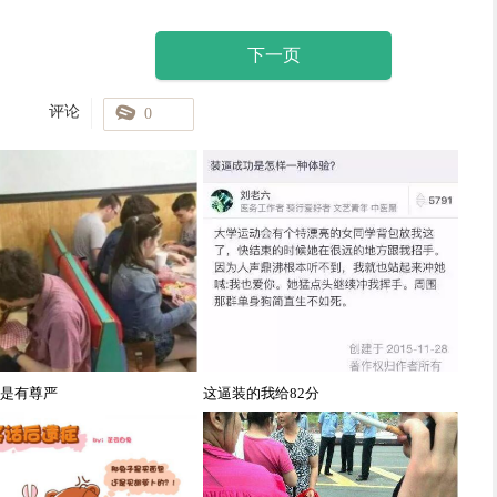
下一页
评论
0
也是有尊严
这逼装的我给82分