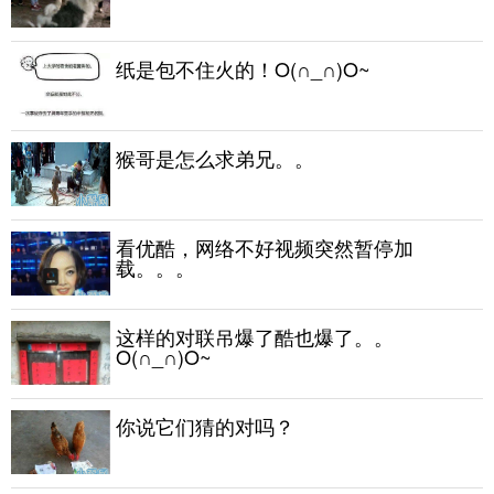
纸是包不住火的！O(∩_∩)O~
猴哥是怎么求弟兄。。
看优酷，网络不好视频突然暂停加
载。。。
这样的对联吊爆了酷也爆了。。
O(∩_∩)O~
你说它们猜的对吗？