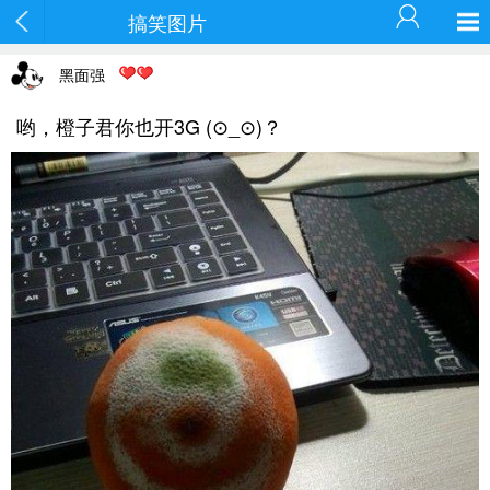
搞笑图片
黑面强
哟，橙子君你也开3G (⊙_⊙)？