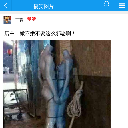
搞笑图片
宝肾
店主，嫩不嫩不要这么邪恶啊！