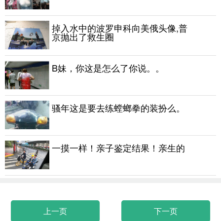
掉入水中的波罗申科向美俄头像,普
京抛出了救生圈
B妹，你这是怎么了你说。。
骚年这是要去练螳螂拳的装扮么。
一摸一样！亲子鉴定结果！亲生的
上一页
下一页