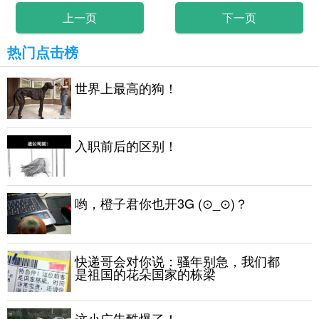
上一页
下一页
热门点击榜
世界上最高的狗！
入职前后的区别！
哟，橙子君你也开3G (⊙_⊙)？
快递哥会对你说：骚年别急，我们都
是祖国的花朵国家的栋梁
这小广告酷爆了！