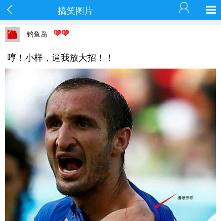
搞笑图片
钓鱼岛
哼！小样，逼我放大招！！