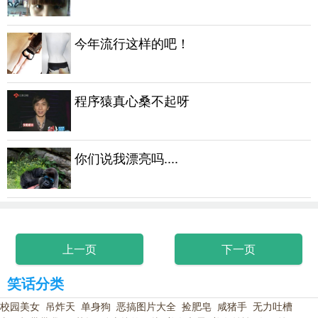
今年流行这样的吧！
程序猿真心桑不起呀
你们说我漂亮吗....
上一页
下一页
笑话分类
校园美女
吊炸天
单身狗
恶搞图片大全
捡肥皂
咸猪手
无力吐槽