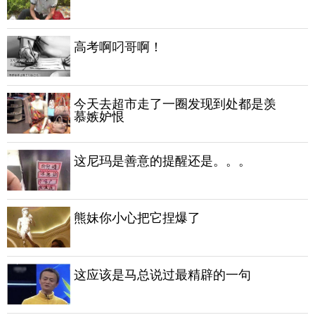
高考啊叼哥啊！
今天去超市走了一圈发现到处都是羡
慕嫉妒恨
这尼玛是善意的提醒还是。。。
熊妹你小心把它捏爆了
这应该是马总说过最精辟的一句