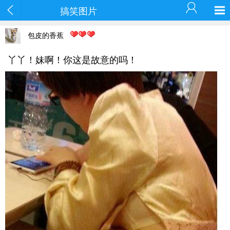
搞笑图片
包皮的香蕉
丫丫！妹啊！你这是故意的吗！