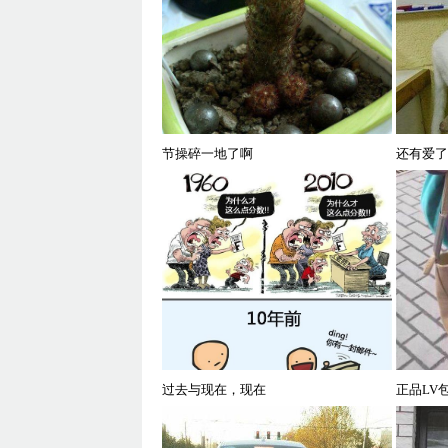
节操碎一地了啊
还有爱
过去与现在，现在
正品LV