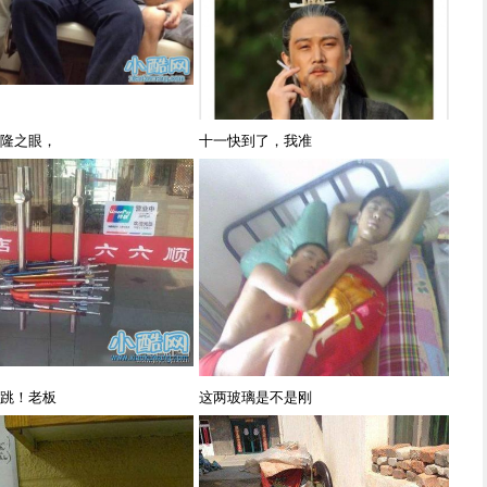
萨隆之眼，
十一快到了，我准
一跳！老板
这两玻璃是不是刚