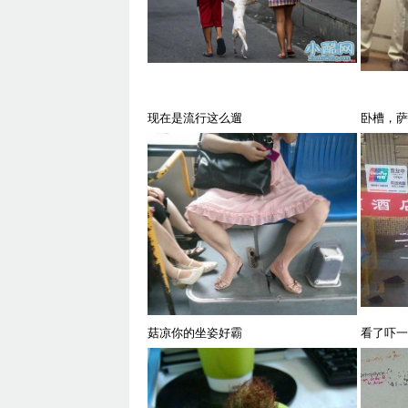
现在是流行这么遛
卧槽，
菇凉你的坐姿好霸
看了吓