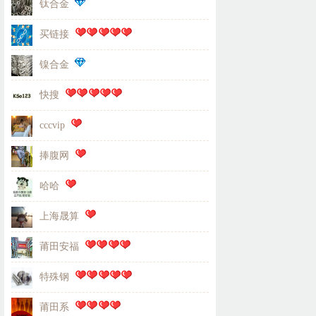
钛合金
买链接
镍合金
快搜
cccvip
捧腹网
哈哈
上海晟算
莆田安福
特殊钢
莆田系