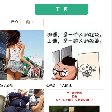
下一页
评论
0
太短了还是
逃课是一个人的狂