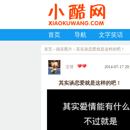
首页
导航
文字笑话
首页
›
搞笑图片
›
其实谈恋爱就是这样的吧！
宝肾
2014-07-17 20
其实谈恋爱就是这样的吧！