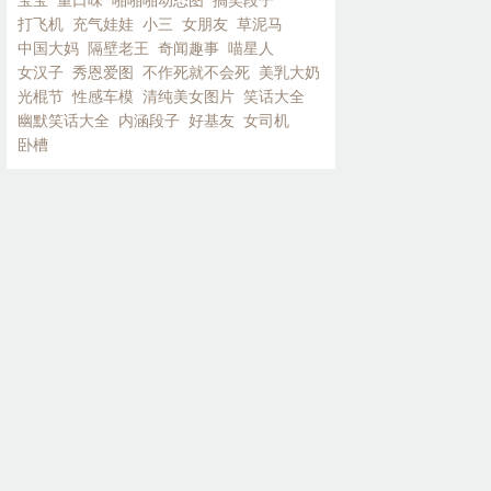
宝宝
重口味
啪啪啪动态图
搞笑段子
打飞机
充气娃娃
小三
女朋友
草泥马
中国大妈
隔壁老王
奇闻趣事
喵星人
女汉子
秀恩爱图
不作死就不会死
美乳大奶
光棍节
性感车模
清纯美女图片
笑话大全
幽默笑话大全
内涵段子
好基友
女司机
卧槽