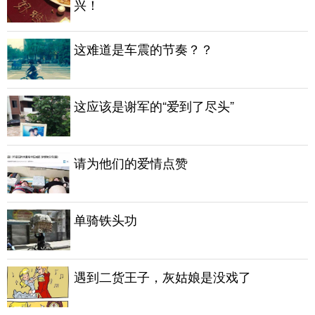
兴！
这难道是车震的节奏？？
这应该是谢军的“爱到了尽头”
请为他们的爱情点赞
单骑铁头功
遇到二货王子，灰姑娘是没戏了