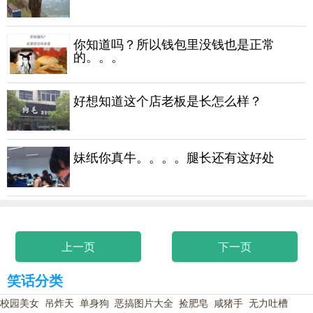
你知道吗？所以钱包里没钱也是正常
的。。。
好想知道这个店老板是长怎么样？
妹纸你真牛。。。。腿长还有这好处
上一页
下一页
笑话分类
校园美女
吊炸天
单身狗
恶搞图片大全
捡肥皂
咸猪手
无力吐槽