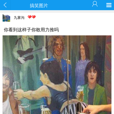
搞笑图片
九寨沟
你看到这样子你敢用力推吗