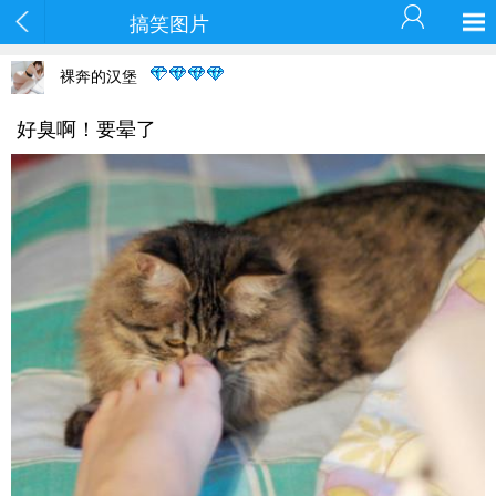
搞笑图片
裸奔的汉堡
好臭啊！要晕了