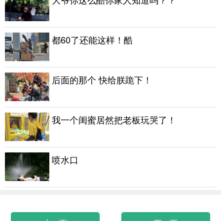
都60了还能这样！酷
后面的那个 快给朕跪下！
我一个闺蜜居然把老板玩哭了！
喷水口