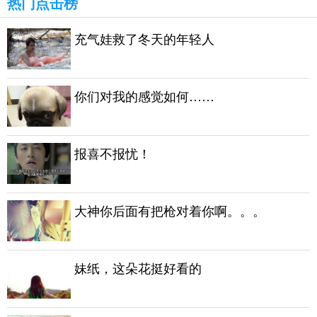
热门点击榜
充气娃救了冬天的年轻人
你们对我的感觉如何……
报喜不报忧！
大神你后面有把枪对着你啊。。。
妹纸，这朵花挺好看的