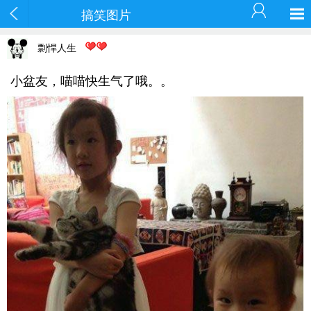
搞笑图片
剽悍人生
小盆友，喵喵快生气了哦。。