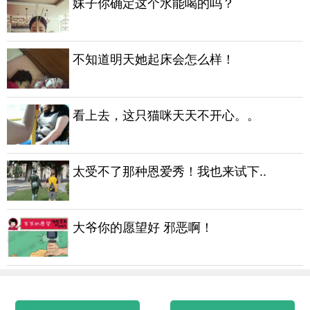
妹子你确定这个水能喝的吗？
不知道明天她起床会怎么样！
看上去，这只猫咪天天不开心。。
太受不了那种恩爱秀！我也来试下..
大爷你的愿望好 邪恶啊！