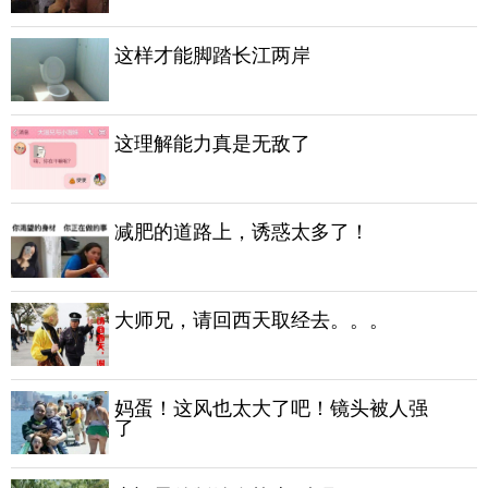
这样才能脚踏长江两岸
这理解能力真是无敌了
减肥的道路上，诱惑太多了！
大师兄，请回西天取经去。。。
妈蛋！这风也太大了吧！镜头被人强
了