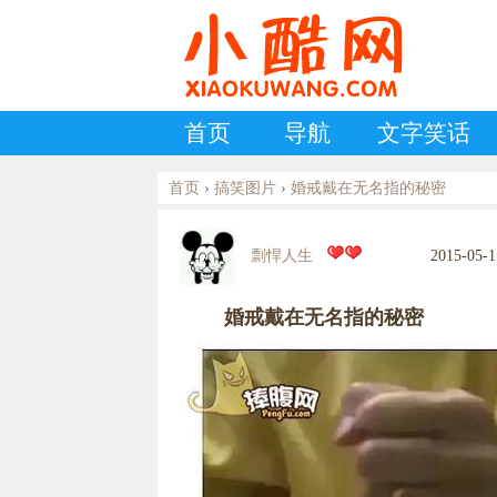
首页
导航
文字笑话
首页
›
搞笑图片
›
婚戒戴在无名指的秘密
剽悍人生
2015-05-1
婚戒戴在无名指的秘密