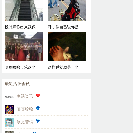
设计师你出来我保
哥，你自己说你是
哈哈哈哈，求这个
这样睡觉就是一个
最近活跃会员
生活资讯
嘻嘻哈哈
软文营销