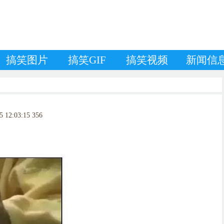
搞笑图片
搞笑GIF
搞笑视频
新闻信
5 12:03:15
356