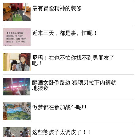
最有冒险精神的装修
近来三天，都是事。忙呢！
尼玛！在也不怕你找不到男朋友了
吧！
醉酒女卧倒路边 猥琐男拉下内裤就
地猥亵
做梦都在参加战斗呢!!!
这些熊孩子太调皮了！！