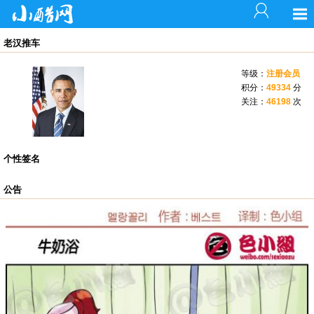
老汉推车
等级：
注册会员
积分：
49334
分
关注：
46198
次
个性签名
公告