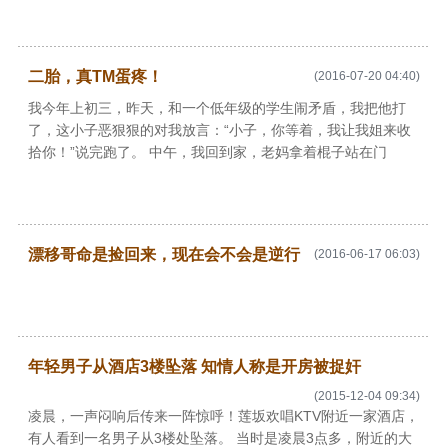
二胎，真TM蛋疼！
(2016-07-20 04:40)
我今年上初三，昨天，和一个低年级的学生闹矛盾，我把他打
了，这小子恶狠狠的对我放言：“小子，你等着，我让我姐来收
拾你！”说完跑了。 中午，我回到家，老妈拿着棍子站在门
漂移哥命是捡回来，现在会不会是逆行
(2016-06-17 06:03)
年轻男子从酒店3楼坠落 知情人称是开房被捉奸
(2015-12-04 09:34)
凌晨，一声闷响后传来一阵惊呼！莲坂欢唱KTV附近一家酒店，
有人看到一名男子从3楼处坠落。 当时是凌晨3点多，附近的大