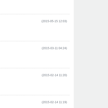
(2015-05-15 12:03)
(2015-03-11 04:24)
(2015-02-14 11:20)
(2015-02-14 11:19)