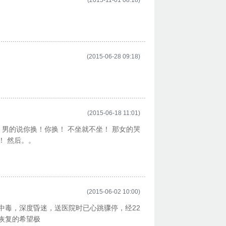
(2015-11-01 08:18)
(2015-06-28 09:18)
(2015-06-18 11:01)
 男的说你换！你换！ 不坐就不坐！ 那女的哭
！ 然后。。
(2015-06-02 10:00)
)中毒，深度昏迷，送医院时已心跳骤停，经22
恢复的希望极