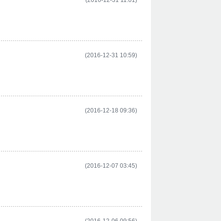
(2016-12-31 11:01)
(2016-12-31 10:59)
(2016-12-18 09:36)
(2016-12-07 03:45)